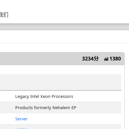
我们
3234分
1380
Legacy Intel Xeon Processors
Products formerly Nehalem EP
Server