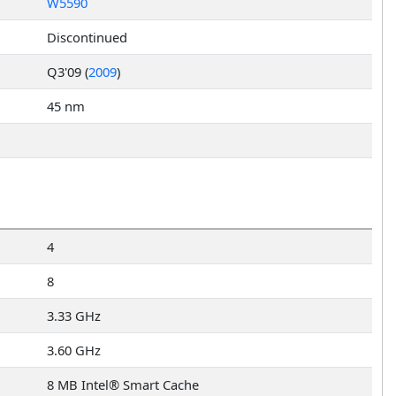
W5590
Discontinued
Q3'09 (
2009
)
45 nm
4
8
3.33 GHz
3.60 GHz
8 MB Intel® Smart Cache