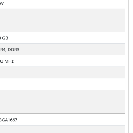
 W
8 GB
R4, DDR3
33 MHz
s
BGA1667