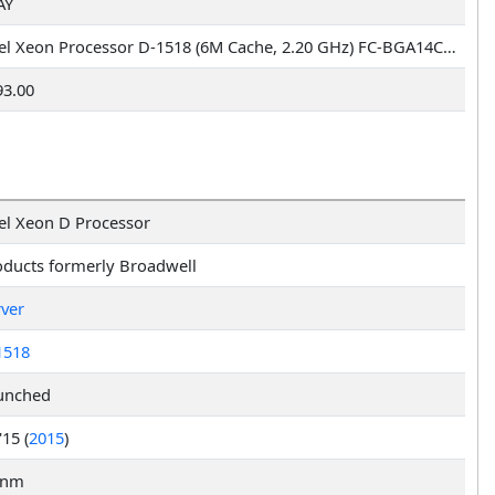
AY
Intel Xeon Processor D-1518 (6M Cache, 2.20 GHz) FC-BGA14C, Tray
93.00
tel Xeon D Processor
oducts formerly Broadwell
rver
1518
unched
15 (
2015
)
 nm