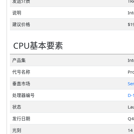
发运介质
TR
说明
建议价格
$1
CPU基本要素
产品集
In
代号名称
Pr
垂直市场
Se
处理器编号
D-
状态
La
发行日期
Q4'
光刻
14