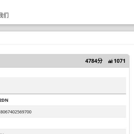
我们
4784分
1071
2DN
8067402569700