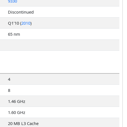
9330
Discontinued
Q1'10 (
2010
)
65 nm
4
8
1.46 GHz
1.60 GHz
20 MB L3 Cache