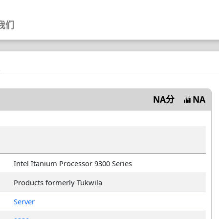
我们
数
NA分
NA
Intel Itanium Processor 9300 Series
Products formerly Tukwila
Server